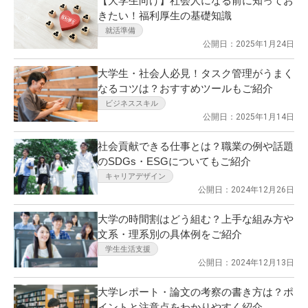
【大学生向け】社会人になる前に知ってお
きたい！福利厚生の基礎知識
就活準備
公開日：2025年1月24日
大学生・社会人必見！タスク管理がうまく
なるコツは？おすすめツールもご紹介
ビジネススキル
公開日：2025年1月14日
社会貢献できる仕事とは？職業の例や話題
のSDGs・ESGについてもご紹介
キャリアデザイン
公開日：2024年12月26日
大学の時間割はどう組む？上手な組み方や
文系・理系別の具体例をご紹介
学生生活支援
公開日：2024年12月13日
大学レポート・論文の考察の書き方は？ポ
イントと注意点をわかりやすく紹介