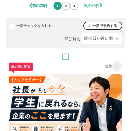
前の20件
次の20件
1
2
3
一括チェックを入れる
一括で予約する
並び替え
締め切り間近