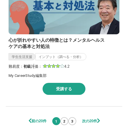
心が折れやすい人の特徴とは？メンタルヘルス
ケアの基本と対処法
学生生活支援
インプット（調べる・分析）
難易度：
初級
評価：
4.2
My CareerStudy編集部
受講する
前の20件
次の20件
1
2
3