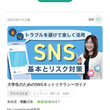
2025/03/14 公開
大学生のためのSNSネットリテラシーガイド
学生生活支援
インプット（調べる・分析）
難易度：
初級
評価：
4.7
My CareerStudy編集部