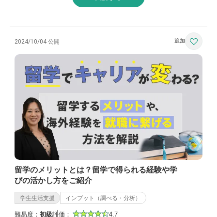
2024/10/04 公開
留学のメリットとは？留学で得られる経験や学
びの活かし方をご紹介
学生生活支援
インプット（調べる・分析）
難易度：
初級
評価：
4.7