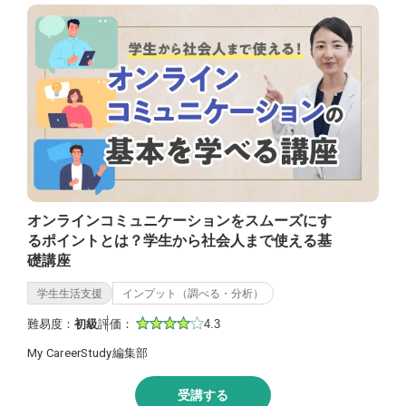
オンラインコミュニケーションをスムーズにす
るポイントとは？学生から社会人まで使える基
礎講座
学生生活支援
インプット（調べる・分析）
難易度：
初級
評価：
4.3
My CareerStudy編集部
受講する