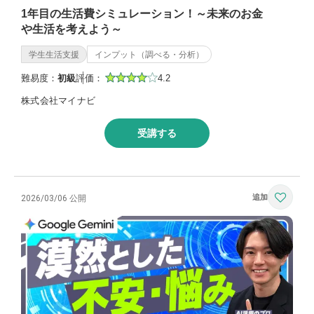
1年目の生活費シミュレーション！～未来のお金
や生活を考えよう～
学生生活支援
インプット（調べる・分析）
難易度：
初級
評価：
4.2
株式会社マイナビ
受講する
2026/03/06 公開