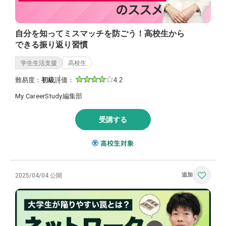
自分を知ってミスマッチを防ごう！高校生から
できる振り返り習慣
学生生活支援
高校生
難易度：
初級
評価：
4.2
My CareerStudy編集部
受講する
2025/04/04 公開