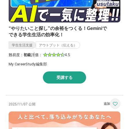
“やりたいこと探し”の余裕をつくる！Geminiで
できる学生生活の効率化！
学生生活支援
アウトプット（伝える）
難易度：
初級
評価：
4.5
My CareerStudy編集部
受講する
2025/11/07 公開