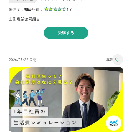
難易度：
初級
評価：
4.7
山形農業協同組合
受講する
2026/05/22 公開