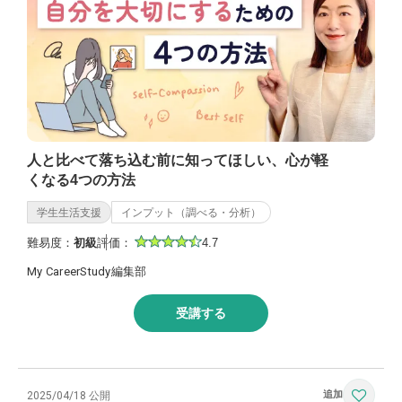
人と比べて落ち込む前に知ってほしい、心が軽
くなる4つの方法
学生生活支援
インプット（調べる・分析）
難易度：
初級
評価：
4.7
My CareerStudy編集部
受講する
2025/04/18 公開