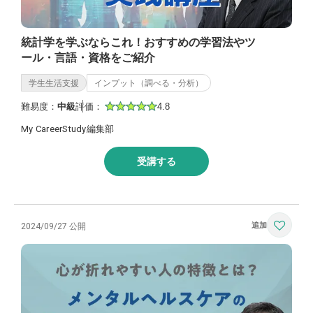
統計学を学ぶならこれ！おすすめの学習法やツ
ール・言語・資格をご紹介
学生生活支援
インプット（調べる・分析）
難易度：
中級
評価：
4.8
My CareerStudy編集部
受講する
2024/09/27 公開