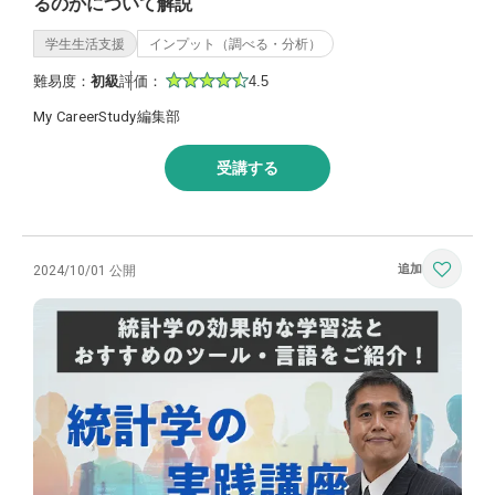
るのかについて解説
学生生活支援
インプット（調べる・分析）
難易度：
初級
評価：
4.5
My CareerStudy編集部
受講する
2024/10/01 公開