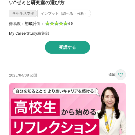
い"ゼミと研究室の選び方
学生生活支援
インプット（調べる・分析）
難易度：
初級
評価：
4.8
My CareerStudy編集部
受講する
2025/04/08 公開