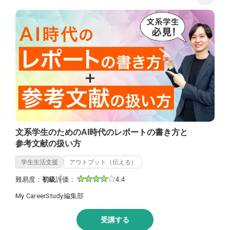
文系学生のためのAI時代のレポートの書き方と
参考文献の扱い方
学生生活支援
アウトプット（伝える）
難易度：
初級
評価：
4.4
My CareerStudy編集部
受講する