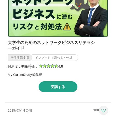
大学生のためのネットワークビジネスリテラシ
ーガイド
学生生活支援
インプット（調べる・分析）
難易度：
初級
評価：
4.8
My CareerStudy編集部
受講する
2025/03/14 公開