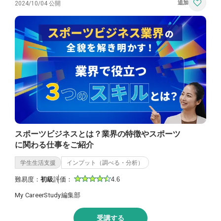
2024/10/04 公開
スポーツビジネスとは？業界の特徴やスポーツ
に関わる仕事をご紹介
学生生活支援
インプット（調べる・分析）
難易度：
初級
評価：
4.6
My CareerStudy編集部
受講する