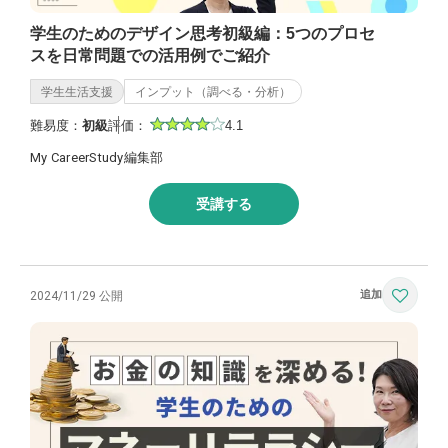
学生のためのデザイン思考初級編：5つのプロセ
スを日常問題での活用例でご紹介
学生生活支援
インプット（調べる・分析）
難易度：
初級
評価：
4.1
My CareerStudy編集部
受講する
2024/11/29 公開