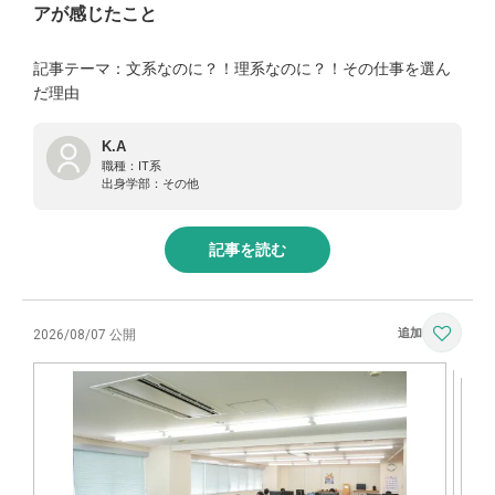
アが感じたこと
記事テーマ：文系なのに？！理系なのに？！その仕事を選ん
だ理由
K.A
職種：
IT系
出身学部：
その他
記事を読む
2026/08/07 公開