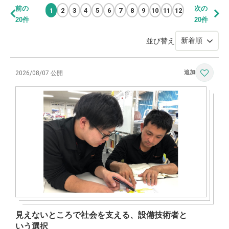
前の
次の
1
2
3
4
5
6
7
8
9
10
11
12
20件
20件
並び替え
2026/08/07 公開
見えないところで社会を支える、設備技術者と
いう選択