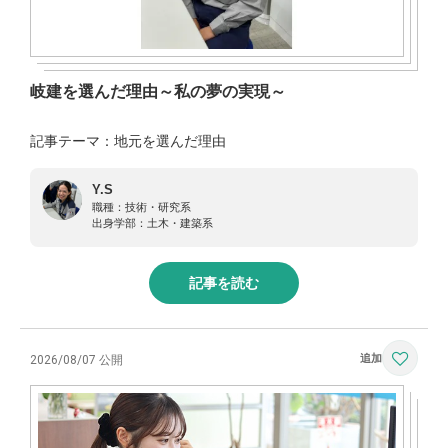
岐建を選んだ理由～私の夢の実現～
記事テーマ：地元を選んだ理由
Y.S
職種：
技術・研究系
出身学部：
土木・建築系
記事を読む
2026/08/07 公開