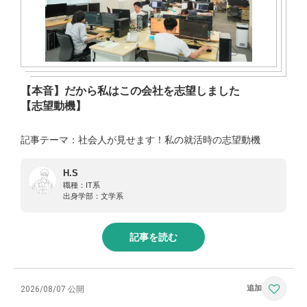
【本音】だから私はこの会社を志望しました
【志望動機】
記事テーマ：社会人が見せます！私の就活時の志望動機
H.S
職種：
IT系
出身学部：
文学系
記事を読む
2026/08/07 公開