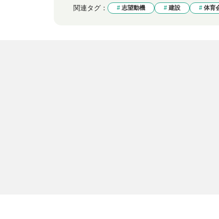
関連タグ：
志望動機
建設
体育