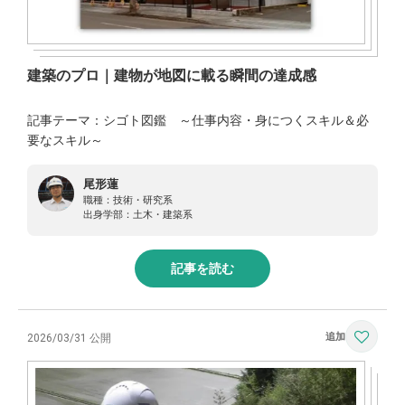
建築のプロ｜建物が地図に載る瞬間の達成感
記事テーマ：シゴト図鑑 ～仕事内容・身につくスキル＆必
要なスキル～
尾形蓮
職種：
技術・研究系
出身学部：
土木・建築系
記事を読む
2026/03/31 公開