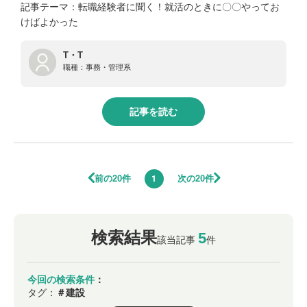
記事テーマ：転職経験者に聞く！就活のときに〇〇やってお
けばよかった
T・T
職種：
事務・管理系
記事を読む
前の20件
次の20件
1
検索結果
5
該当記事
件
今回の検索条件
：
タグ：
＃建設