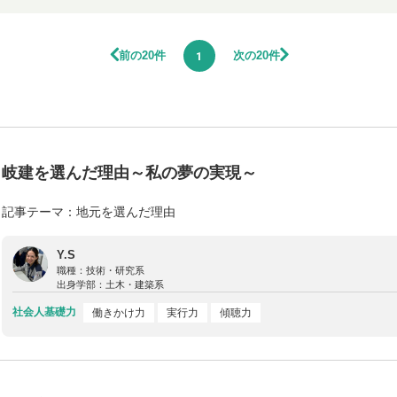
前の20件
次の20件
1
岐建を選んだ理由～私の夢の実現～
記事テーマ：地元を選んだ理由
Y.S
職種：
技術・研究系
出身学部：
土木・建築系
社会人基礎力
働きかけ力
実行力
傾聴力