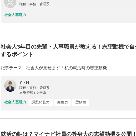
職種：
事務・管理系
社会人基礎力
社会人3年目の先輩・人事職員が教える！志望動機で自
するポイント
記事テーマ：社会人が見せます！私の就活時の志望動機
Y・H
職種：
事務・管理系
出身学部：
文学系
社会人基礎力
課題発見力
傾聴力
柔軟性
就活の軸は？マイナビ社員の等身大の志望動機を公開