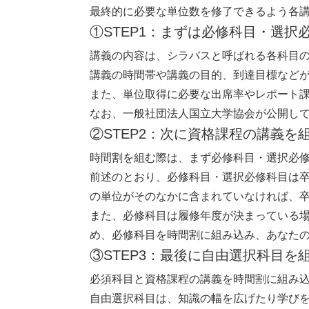
最終的に必要な単位数を修了できるよう各講
①STEP1：まずは必修科目・選択
講義の内容は、シラバスと呼ばれる各科目
講義の時間帯や講義の目的、到達目標など
また、単位取得に必要な出席率やレポート
なお、一般社団法人国立大学協会が公開し
②STEP2：次に資格課程の講義を
時間割を組む際は、まず必修科目・選択必
前述のとおり、必修科目・選択必修科目は卒
の単位がそのなかに含まれていなければ、
また、必修科目は履修年度が決まっている
め、必修科目を時間割に組み込み、あなたの
③STEP3：最後に自由選択科目を
必須科目と資格課程の講義を時間割に組み
自由選択科目は、知識の幅を広げたり学び