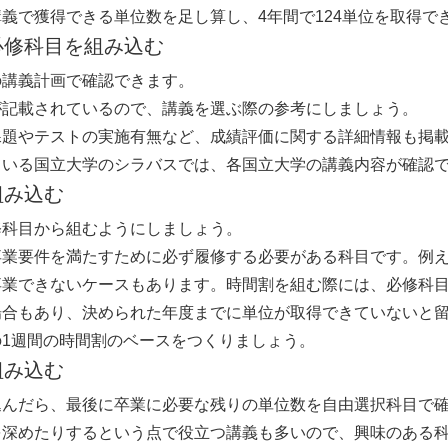
義で獲得できる単位数を足し算し、4年間で124単位を取得で
必修科目を組み込む
の講義計画で確認できます。
が記載されているので、講義を選ぶ際の参考にしましょう。
課題やテストの実施有無など、成績評価に関する詳細情報も掲
ている国立大学のシラバスでは、各国立大学の講義内容が確認
組み込む
修科目から組むようにしましょう。
業要件を満たすために必ず履修する必要がある科目です。例え
卒業できないケースもあります。時間割を組む際には、必修科
場合もあり、決められた年度までに単位が取得できていないと
1週間の時間割のベースをつくりましょう。
組み込む
込んだら、最後に卒業に必要な残りの単位数を自由選択科目で
を深めたりするという点で役立つ講義も多いので、興味のある