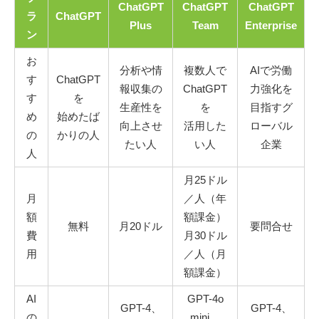
ChatGPT
ChatGPT
ChatGPT
ラ
ChatGPT
Plus
Team
Enterprise
ン
お
分析や情
複数人で
AIで労働
す
ChatGPT
報収集の
ChatGPT
力強化を
す
を
生産性を
を
目指すグ
め
始めたば
向上させ
活用した
ローバル
の
かりの人
たい人
い人
企業
人
月25ドル
月
／人（年
額
額課金）
無料
月20ドル
要問合せ
費
月30ドル
用
／人（月
額課金）
AI
GPT-4o
GPT-4、
GPT-4、
の
mini、