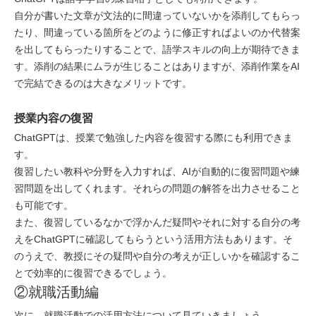
自分が書いた文章が文法的に間違っていないかを添削してもらっ
たり、間違っている箇所をどのように修正すればよいのか代替案
を出してもらったりすることで、語学スキルの向上が期待できま
す。添削の結果にムラが生じることはありますが、添削作業をAI
で完結できるのは大きなメリットです。
授業内容の復習
ChatGPTは、授業で勉強した内容を復習する際にも利用できま
す。
復習したい教科や分野を入力すれば、AIが自動的に復習問題や練
習問題を出してくれます。それらの問題の解答を出力させること
も可能です。
また、復習しているなかで浮かんだ疑問やそれに対する自分の考
えをChatGPTに確認してもらうという活用方法もあります。そ
のうえで、教授にその疑問や自分の考えが正しいかを確認するこ
とで効率的に復習できるでしょう。
②就職活動編
次に、就職活動での活用方法について見ていきましょう。