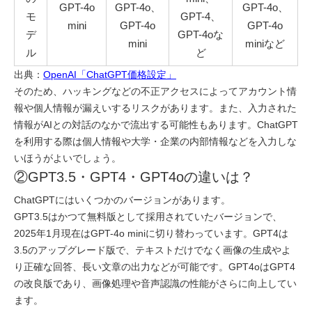
GPT-4o
GPT-4o、
GPT-4o、
モ
GPT-4、
mini
GPT-4o
GPT-4o
デ
GPT-4oな
mini
miniなど
ル
ど
出典：
OpenAI「ChatGPT価格設定」
そのため、ハッキングなどの不正アクセスによってアカウント情
報や個人情報が漏えいするリスクがあります。また、入力された
情報がAIとの対話のなかで流出する可能性もあります。ChatGPT
を利用する際は個人情報や大学・企業の内部情報などを入力しな
いほうがよいでしょう。
②GPT3.5・GPT4・GPT4oの違いは？
ChatGPTにはいくつかのバージョンがあります。
GPT3.5はかつて無料版として採用されていたバージョンで、
2025年1月現在はGPT-4o miniに切り替わっています。GPT4は
3.5のアップグレード版で、テキストだけでなく画像の生成やよ
り正確な回答、長い文章の出力などが可能です。GPT4oはGPT4
の改良版であり、画像処理や音声認識の性能がさらに向上してい
ます。