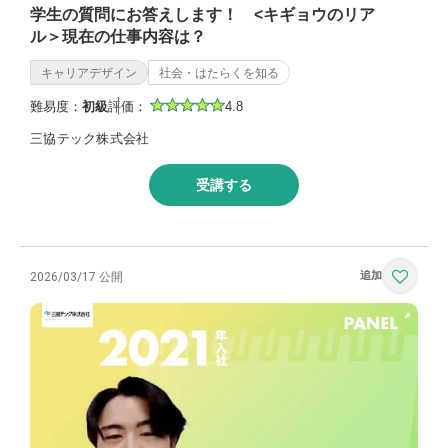
学生の質問にお答えします！ <キギョウのリア
ル＞現在の仕事内容は？
キャリアデザイン
社会・はたらくを知る
難易度：
初級
評価：
4.8
三協テック株式会社
受講する
2026/03/17 公開