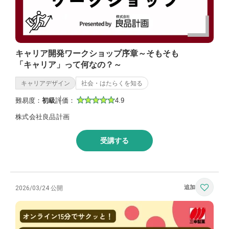
キャリア開発ワークショップ序章～そもそも
「キャリア」って何なの？～
キャリアデザイン
社会・はたらくを知る
難易度：
初級
評価：
4.9
株式会社良品計画
受講する
2026/03/24 公開