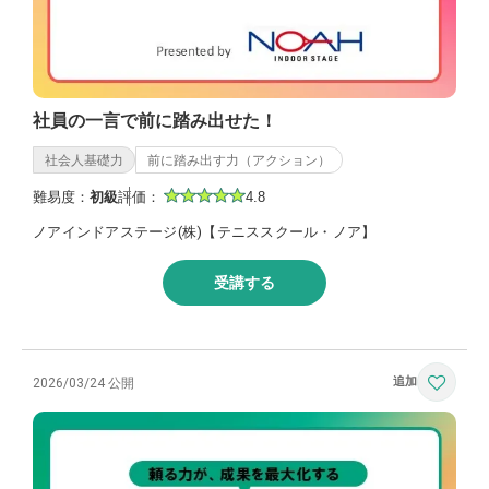
社員の一言で前に踏み出せた！
社会人基礎力
前に踏み出す力（アクション）
難易度：
初級
評価：
4.8
ノアインドアステージ(株)【テニススクール・ノア】
受講する
2026/03/24 公開