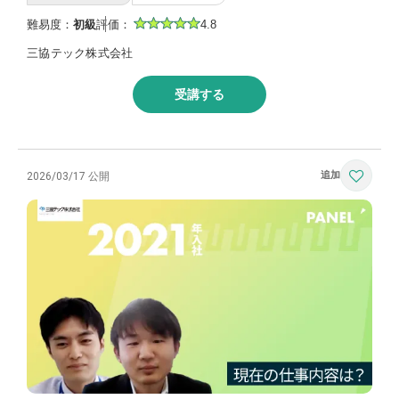
難易度：
初級
評価：
4.8
三協テック株式会社
受講する
2026/03/17 公開