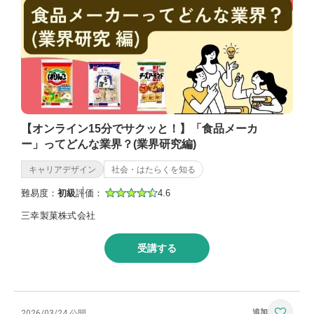
【オンライン15分でサクッと！】「食品メーカ
ー」ってどんな業界？(業界研究編)
キャリアデザイン
社会・はたらくを知る
難易度：
初級
評価：
4.6
三幸製菓株式会社
受講する
2026/03/24 公開