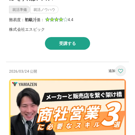
就活準備
就活ノウハウ
難易度：
初級
評価：
4.4
株式会社エスピック
受講する
2026/03/24 公開