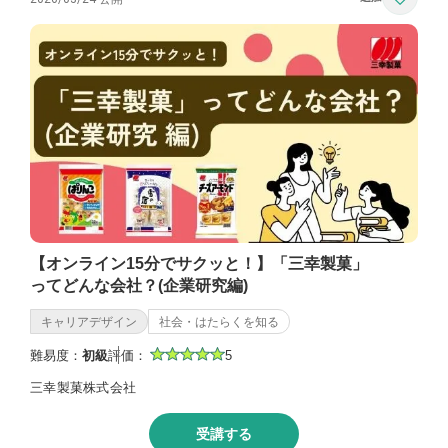
【オンライン15分でサクッと！】「三幸製菓」
ってどんな会社？(企業研究編)
キャリアデザイン
社会・はたらくを知る
難易度：
初級
評価：
5
三幸製菓株式会社
受講する