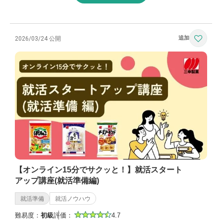
2026/03/24 公開
【オンライン15分でサクッと！】就活スタート
アップ講座(就活準備編)
就活準備
就活ノウハウ
難易度：
初級
評価：
4.7