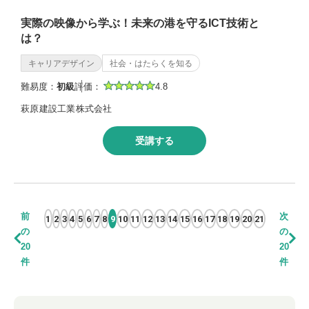
実際の映像から学ぶ！未来の港を守るICT技術と
は？
キャリアデザイン
社会・はたらくを知る
難易度：
初級
評価：
4.8
萩原建設工業株式会社
受講する
前
次
1
2
3
4
5
6
7
8
9
10
11
12
13
14
15
16
17
18
19
20
21
の
の
20
20
件
件