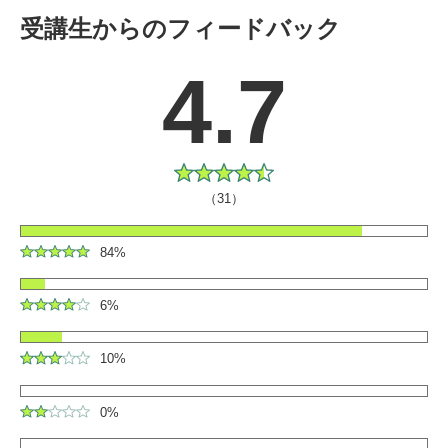
受講生からのフィードバック
4.7
（31）
84%
6%
10%
0%