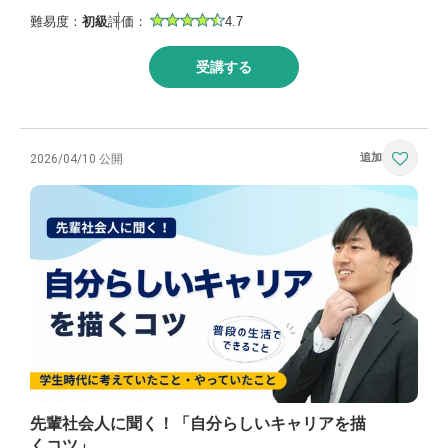
難易度：
初級
評価：
4.7
受講する
2026/04/10 公開
先輩社会人に聞く！「自分らしいキャリアを描
くコツ」