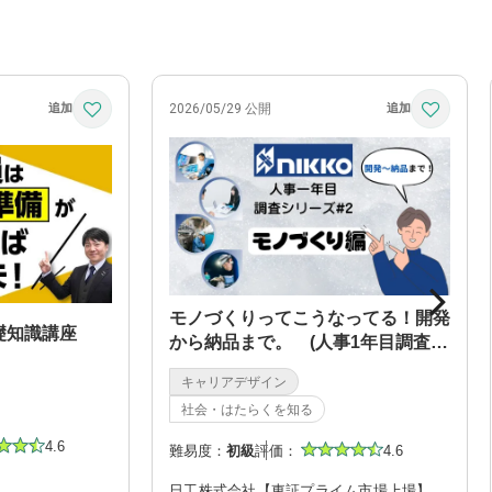
2026/05/29 公開
モノづくりってこうなってる！開発
礎知識講座
から納品まで。 (人事1年目調査シ
リーズ#2)
キャリアデザイン
社会・はたらくを知る
4.6
難易度：
初級
評価：
4.6
日工株式会社【東証プライム市場上場】