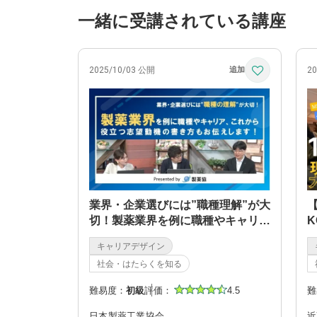
一緒に受講されている講座
2025/10/03 公開
2
業界・企業選びには”職種理解”が大
切！製薬業界を例に職種やキャリ
K
ア、志望動機の書き方もお伝えしま
キャリアデザイン
す！
社会・はたらくを知る
難易度：
初級
評価：
4.5
難
日本製薬工業協会
近