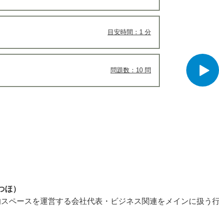
目安時間：1 分
問題数：10 問
つほ）
的スペースを運営する会社代表・ビジネス関連をメインに扱う