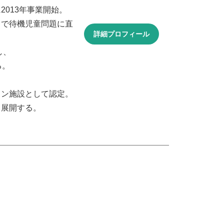
013年事業開始。
中で待機児童問題に直
詳細プロフィール
し、
る。
ョン施設として認定。
々展開する。