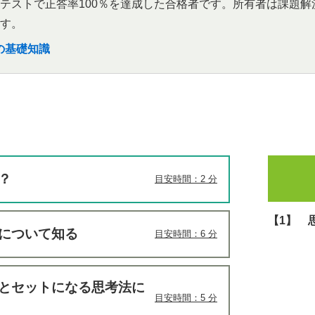
テストで正答率100％を達成した合格者です。所有者は課題
す。
の基礎知識
？
目安時間：2 分
【1】 
について知る
目安時間：6 分
ンとセットになる思考法に
目安時間：5 分