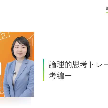
論理的思考トレ
考編ー