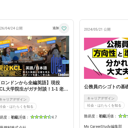
026/04/24 公開
2024/05/21 公開
【ロンドンから全編英語】現役
公務員のシゴトの基
CL大学院生がガチ対談！1-1 老舗
vsベンチャー？！
キャリアデザイン
キャリアデザイン
社会・はたらくを知る
社会・はたらくを知る
難易度：
初級
評価：
易度：
初級
評価：
4.7
My CareerStudy編集部
藤鋼材株式会社