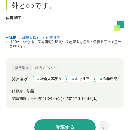
外と○○です。
佐賀県庁
HOME
講座を探す
佐賀県庁
【10分でわかる、業界研究】民間企業志望者も必見！佐賀県庁って意外
と○○です。
就活準備
就活ノウハウ
関連タグ：
社会人基礎力
キャリア
企業研究
難易度：
初級
受講期間：
2026年4月24日(金)～2027年3月25日(木)
受講する