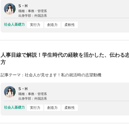
S・H
職種：
事務・管理系
出身学部：
外国語系
社会人基礎力
実行力
創造力
柔軟性
人事目線で解説！学生時代の経験を活かした、伝わる
方
記事テーマ：社会人が見せます！私の就活時の志望動機
S・H
職種：
事務・管理系
出身学部：
外国語系
社会人基礎力
実行力
創造力
柔軟性