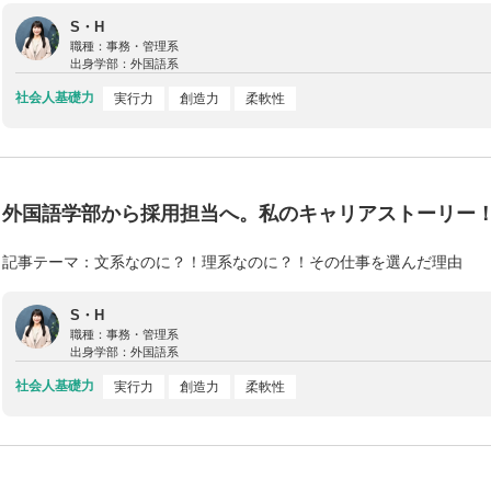
S・H
職種：
事務・管理系
出身学部：
外国語系
社会人基礎力
実行力
創造力
柔軟性
外国語学部から採用担当へ。私のキャリアストーリー
記事テーマ：文系なのに？！理系なのに？！その仕事を選んだ理由
S・H
職種：
事務・管理系
出身学部：
外国語系
社会人基礎力
実行力
創造力
柔軟性