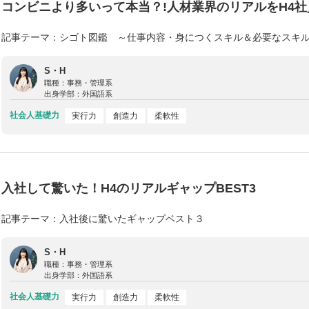
コンビニより多いって本当？!人材業界のリアルをH4
記事テーマ：シゴト図鑑 ～仕事内容・身につくスキル＆必要なスキ
S・H
職種：
事務・管理系
出身学部：
外国語系
社会人基礎力
実行力
創造力
柔軟性
入社して驚いた！H4のリアルギャップBEST3
記事テーマ：入社後に驚いたギャップベスト３
S・H
職種：
事務・管理系
出身学部：
外国語系
社会人基礎力
実行力
創造力
柔軟性