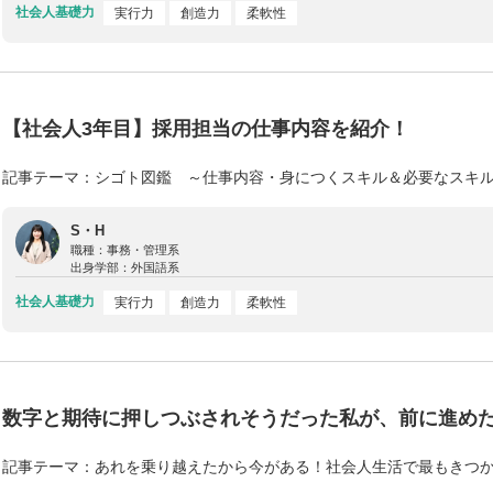
社会人基礎力
実行力
創造力
柔軟性
【社会人3年目】採用担当の仕事内容を紹介！
記事テーマ：シゴト図鑑 ～仕事内容・身につくスキル＆必要なスキ
S・H
職種：
事務・管理系
出身学部：
外国語系
社会人基礎力
実行力
創造力
柔軟性
数字と期待に押しつぶされそうだった私が、前に進め
記事テーマ：あれを乗り越えたから今がある！社会人生活で最もきつ