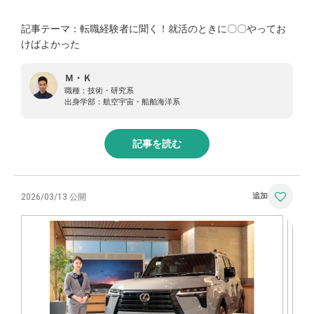
記事テーマ：転職経験者に聞く！就活のときに〇〇やってお
けばよかった
Ｍ・Ｋ
職種：
技術・研究系
出身学部：
航空宇宙・船舶海洋系
記事を読む
2026/03/13 公開