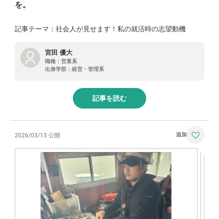
を。
記事テーマ：社会人が見せます！私の就活時の志望動機
宮田 優大
職種：
営業系
出身学部：
経営・管理系
記事を読む
2026/03/13 公開