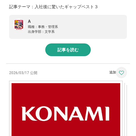
記事テーマ：入社後に驚いたギャップベスト３
A
職種：
事務・管理系
出身学部：
文学系
記事を読む
2026/03/17 公開