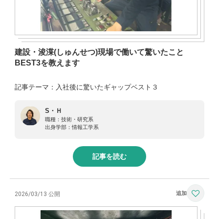
建設・浚渫(しゅんせつ)現場で働いて驚いたこと
BEST3を教えます
記事テーマ：入社後に驚いたギャップベスト３
S・Ｈ
職種：
技術・研究系
出身学部：
情報工学系
記事を読む
2026/03/13 公開