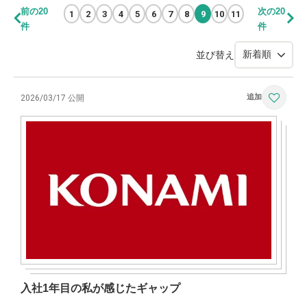
前の20
次の20
1
2
3
4
5
6
7
8
9
10
11
件
件
並び替え
2026/03/17 公開
入社1年目の私が感じたギャップ