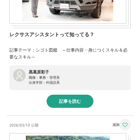
レクサスアシスタントって知ってる？
記事テーマ：シゴト図鑑 ～仕事内容・身につくスキル＆必
要なスキル～
黒葛原彩子
職種：
事務・管理系
出身学部：
外国語系
記事を読む
2026/03/10 公開