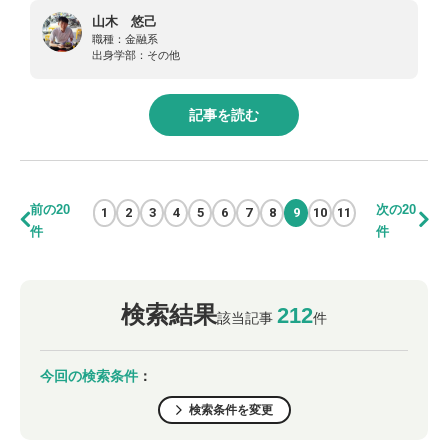
山木 悠己
職種：
金融系
出身学部：
その他
記事を読む
前の20
次の20
1
2
3
4
5
6
7
8
9
10
11
件
件
検索結果
212
該当記事
件
今回の検索条件
：
検索条件を変更