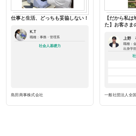
仕事と生活、どっちも妥協しない！
【だから私は
た】お客さま
頼される銀行
K.T
職種：
事務・管理系
上野 
職種：
社会人基礎力
出身学
社
島田商事株式会社
一般社団法人全