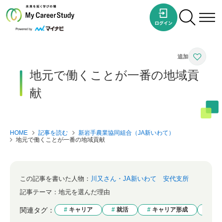
地元で働くことが一番の地域貢
献
HOME
記事を読む
新岩手農業協同組合（JA新いわて）
地元で働くことが一番の地域貢献
この記事を書いた人物：
川又さん・JA新いわて 安代支所
記事テーマ：
地元を選んだ理由
関連タグ：
キャリア
就活
キャリア形成
志