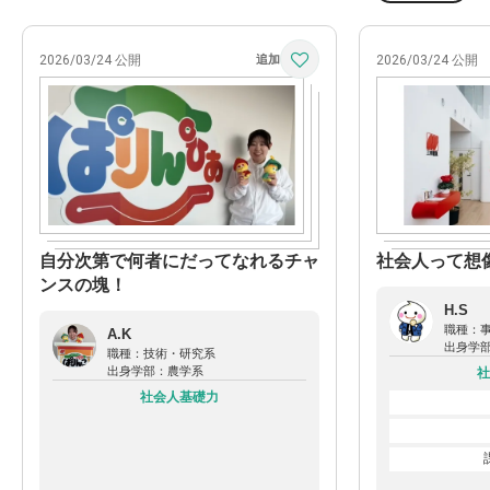
2026/03/24 公開
2026/03/24 公開
自分次第で何者にだってなれるチャ
社会人って想
ンスの塊！
H.S
職種：
A.K
出身学
職種：
技術・研究系
出身学部：
農学系
社
社会人基礎力