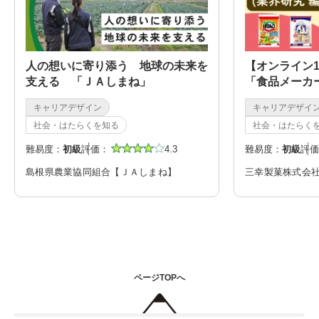
人の想いに寄り添う 地球の未来を
【オンライン
支える 「ＪＡしまね」
「食品メーカ
(業界研究編)
キャリアデザイン
キャリアデザイ
社会・はたらくを知る
社会・はたらく
難易度：
初級
評価：
4.3
難易度：
初級
評価
島根県農業協同組合【ＪＡしまね】
三幸製菓株式会
ページTOPへ