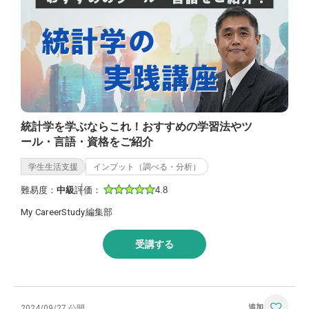
統計学を学ぶならこれ！おすすめの学習法やツ
ール・言語・資格をご紹介
学生生活支援
インプット（調べる・分析）
難易度：
中級
評価：
4.8
My CareerStudy編集部
受講する
2024/09/27 公開