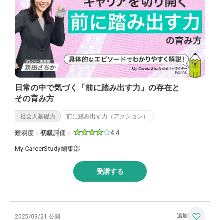
日常の中で気づく「前に踏み出す力」の存在と
その育み方
社会人基礎力
前に踏み出す力（アクション）
難易度：
初級
評価：
4.4
My CareerStudy編集部
受講する
2025/03/21 公開