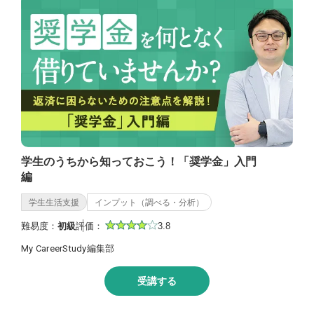
学生のうちから知っておこう！「奨学金」入門
編
学生生活支援
インプット（調べる・分析）
難易度：
初級
評価：
3.8
My CareerStudy編集部
受講する