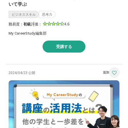
いて学ぶ
ビジネススキル
思考力
難易度：
初級
評価：
4.6
My CareerStudy編集部
受講する
2024/04/23 公開