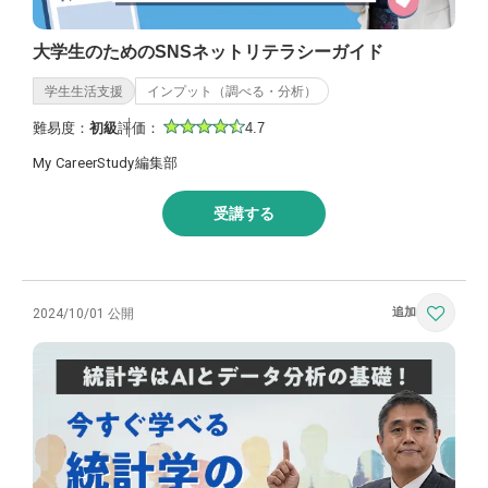
大学生のためのSNSネットリテラシーガイド
学生生活支援
インプット（調べる・分析）
難易度：
初級
評価：
4.7
My CareerStudy編集部
受講する
2024/10/01 公開