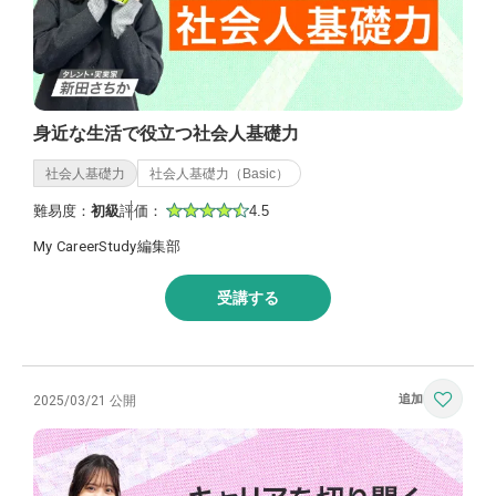
身近な生活で役立つ社会人基礎力
社会人基礎力
社会人基礎力（Basic）
難易度：
初級
評価：
4.5
My CareerStudy編集部
受講する
2025/03/21 公開