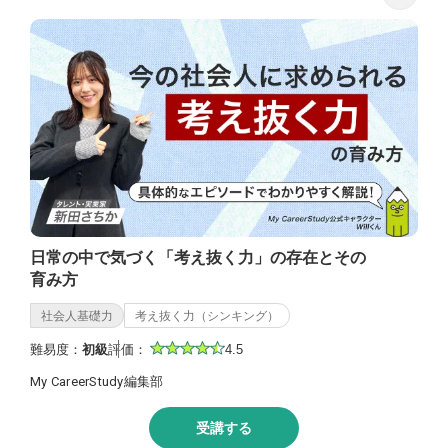
日常の中で気づく「考え抜く力」の存在とその
育み方
社会人基礎力
考え抜く力（シンキング）
難易度：
初級
評価：
4.5
My CareerStudy編集部
受講する