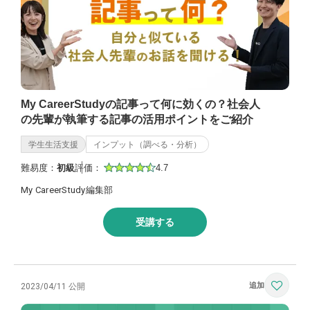
My CareerStudyの記事って何に効くの？社会人
の先輩が執筆する記事の活用ポイントをご紹介
学生生活支援
インプット（調べる・分析）
難易度：
初級
評価：
4.7
My CareerStudy編集部
受講する
2023/04/11 公開