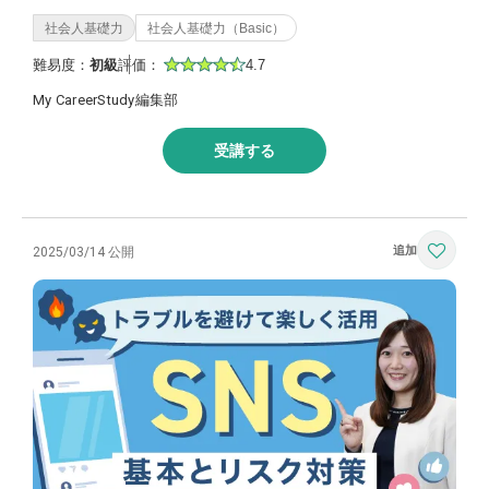
社会人基礎力
社会人基礎力（Basic）
難易度：
初級
評価：
4.7
My CareerStudy編集部
受講する
2025/03/14 公開