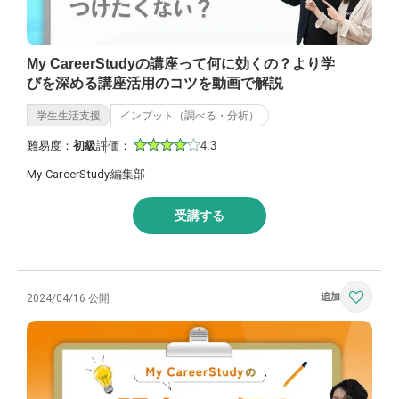
My CareerStudyの講座って何に効くの？より学
びを深める講座活用のコツを動画で解説
学生生活支援
インプット（調べる・分析）
難易度：
初級
評価：
4.3
My CareerStudy編集部
受講する
2024/04/16 公開