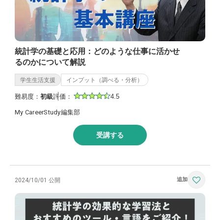
統計学の基礎と応用：どのような仕事に活かせ
るのかについて解説
学生生活支援
インプット（調べる・分析）
難易度：
初級
評価：
4.5
My CareerStudy編集部
受講する
2024/10/01 公開