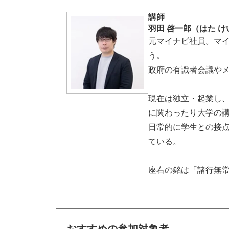
講師
羽田 啓一郎（はた 
元マイナビ社員。マ
う。
政府の有識者会議や
現在は独立・起業し
に関わったり大学の
日常的に学生との接
ている。
座右の銘は「諸行無