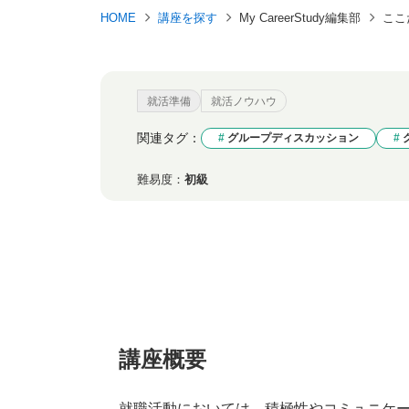
HOME
講座を探す
My CareerStudy編集部
ここ
就活準備
就活ノウハウ
関連タグ：
グループディスカッション
難易度：
初級
講座概要
就職活動においては、積極性やコミュニケ