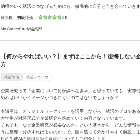
納得のいく就活につなげるためにも、徹底的に自分と向き合っていき
難易度：
初級
評価：
4.8
My CareerStudy編集部
【何からやればいい？】まずはここから！後悔しない
方
就活準備
就活ノウハウ
企業研究って「企業について何か調べなきゃ」と思っていても、実際
めればいいかイメージがつきにくいのではないでしょうか？
本講座は、オリジナルワークシートを活用しながら、就活のプロであ
大学生が対談形式で企業研究を進めていく内容となっています。
そもそも「なぜ企業研究が必要なのか」という基本から、どんな情報
うに整理・分析すればよいのかまで、順を追って分かりやすく解説し
目の生成AIの活用法や注意点についてもご紹介します。