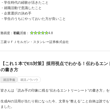
・学生時代の経験が活きたこと
・就職活動で意識したこと
・企業選択の決め手
・学生のうちにやっておいた方が良いこと
難易度：
初級
評価：
4.8
三菱ＵＦＪモルガン・スタンレー証券株式会社
【これ１本でES対策】採用視点でわかる！伝わるエン
の書き方
就活準備
就活ノウハウ
皆さんは「読み手の印象に残る“伝わるエントリーシート”の書き方」
生成AIの活用が当たり前になった今、文章を“整える”こと自体は誰で
ました。