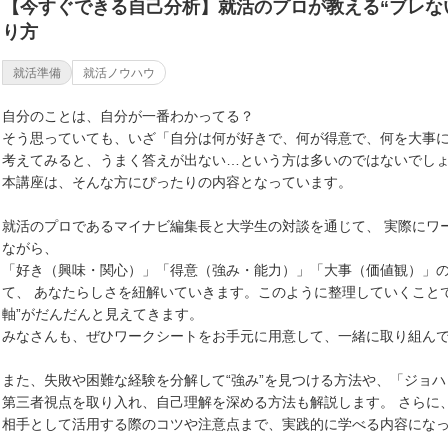
【今すぐできる自己分析】就活のプロが教える“ブレな
り方
就活準備
就活ノウハウ
自分のことは、自分が一番わかってる？
そう思っていても、いざ「自分は何が好きで、何が得意で、何を大事
考えてみると、うまく答えが出ない…という方は多いのではないでし
本講座は、そんな方にぴったりの内容となっています。
就活のプロであるマイナビ編集長と大学生の対談を通じて、 実際にワ
ながら、
「好き（興味・関心）」「得意（強み・能力）」「大事（価値観）」の
て、 あなたらしさを紐解いていきます。このように整理していくこと
軸”がだんだんと見えてきます。
みなさんも、ぜひワークシートをお手元に用意して、一緒に取り組ん
また、失敗や困難な経験を分解して“強み”を見つける方法や、「ジョ
第三者視点を取り入れ、自己理解を深める方法も解説します。 さらに、
相手として活用する際のコツや注意点まで、実践的に学べる内容にな