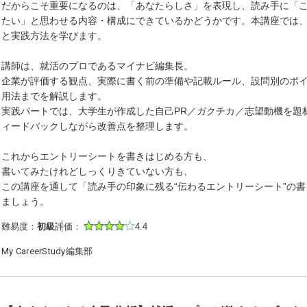
だからこそ重要になるのは、「あなたらしさ」を表現し、読み手に「
たい」と思わせる内容・構成にできているかどうかです。本講座では
と実践方法を学びます。
講師は、就活のプロであるマイナビ編集長。
企業が評価する観点、実際に書く前の準備や記載ルール、設問別のポイ
用法までを解説します。
実践パートでは、大学生が作成した自己PR／ガクチカ／志望動機を題
ィードバックしながら改善点を整理します。
これからエントリーシートを書きはじめる方も、
書いてみたけれどしっくりきていない方も、
この講座を通して「読み手の印象に残る“伝わるエントリーシート”の
ましょう。
難易度：
初級
評価：
4.4
My CareerStudy編集部