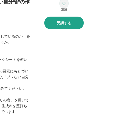
い自分軸”の作
受講する
にしているのか」を
ょうか。
ークシートを使い
3要素にもとづい
で、“ブレない自分
でみてください。
ハリの窓」を用いて
生成AIを壁打ち
っています。