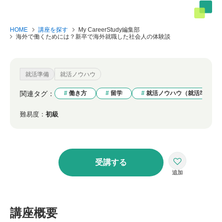
HOME
講座を探す
My CareerStudy編集部
海外で働くためには？新卒で海外就職した社会人の体験談
就活準備
就活ノウハウ
関連タグ：
働き方
留学
就活ノウハウ（就活準備）
難易度：
初級
受講する
講座概要