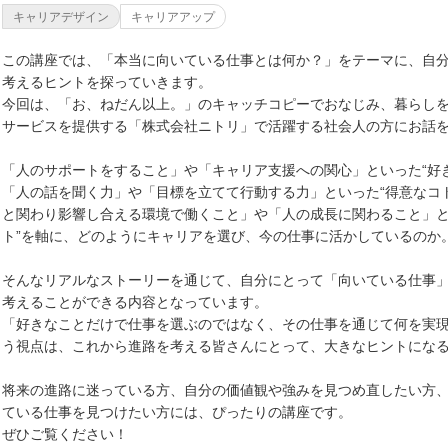
キャリアデザイン
キャリアアップ
この講座では、「本当に向いている仕事とは何か？」をテーマに、自
考えるヒントを探っていきます。
今回は、「お、ねだん以上。」のキャッチコピーでおなじみ、暮らし
サービスを提供する「株式会社ニトリ」で活躍する社会人の方にお話
「人のサポートをすること」や「キャリア支援への関心」といった“好
「人の話を聞く力」や「目標を立てて行動する力」といった“得意なコ
と関わり影響し合える環境で働くこと」や「人の成長に関わること」と
ト”を軸に、どのようにキャリアを選び、今の仕事に活かしているのか
そんなリアルなストーリーを通じて、自分にとって「向いている仕事
考えることができる内容となっています。
「好きなことだけで仕事を選ぶのではなく、その仕事を通じて何を実
う視点は、これから進路を考える皆さんにとって、大きなヒントにな
将来の進路に迷っている方、自分の価値観や強みを見つめ直したい方
ている仕事を見つけたい方には、ぴったりの講座です。
ぜひご覧ください！