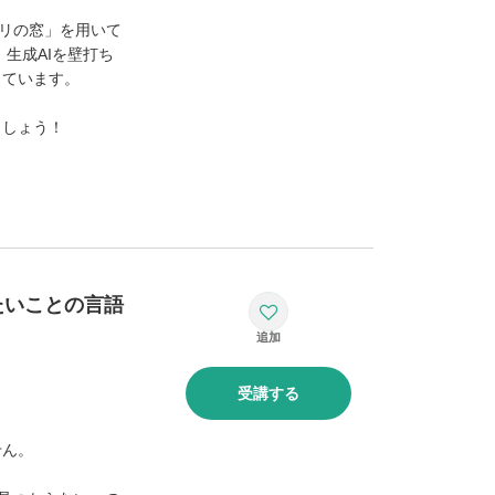
ハリの窓」を用いて
生成AIを壁打ち
っています。
ましょう！
たいことの言語
受講する
せん。