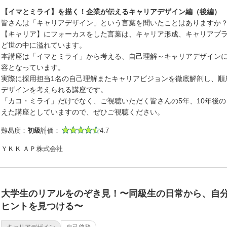
【イマとミライ】を描く！企業が伝えるキャリアデザイン編（後編）
皆さんは「キャリアデザイン」という言葉を聞いたことはありますか
【キャリア】にフォーカスをした言葉は、キャリア形成、キャリアプ
ど世の中に溢れています。
本講座は「イマとミライ」から考える、自己理解～キャリアデザイン
容となっています。
実際に採用担当1名の自己理解またキャリアビジョンを徹底解剖し、順
デザインを考えられる講座です。
「カコ・ミライ」だけでなく、ご視聴いただく皆さんの5年、10年後
えた講座としていますので、ぜひご視聴ください。
難易度：
初級
評価：
4.7
ＹＫＫ ＡＰ株式会社
大学生のリアルをのぞき見！〜同級生の日常から、自
ヒントを見つける〜