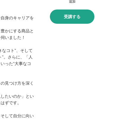
受講する
分自身のキャリアを
を豊かにする商品と
を伺いました！
きなコト”、そして
ト”。さらに、「人
いった“大事なコ
。
」の見つけ方を深く
現したいのか」とい
るはずです。
、そして自分に向い