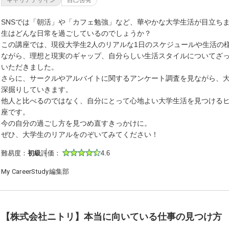
キャリアデザイン
自己啓発
SNSでは「朝活」や「カフェ勉強」など、華やかな大学生活が目立ち
生はどんな日常を過ごしているのでしょうか？
この講座では、現役大学生2人のリアルな1日のスケジュールや生活の
ながら、理想と現実のギャップ、自分らしい生活スタイルについてざ
いただきました。
さらに、サークルやアルバイトに関するアンケート調査を見ながら、
深掘りしていきます。
他人と比べるのではなく、自分にとって心地よい大学生活を見つける
座です。
今の自分の過ごし方を見つめ直すきっかけに。
ぜひ、大学生のリアルをのぞいてみてください！
難易度：
初級
評価：
4.6
My CareerStudy編集部
【株式会社ニトリ】本当に向いている仕事の見つけ方