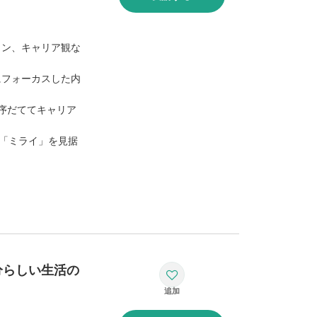
？
ラン、キャリア観な
にフォーカスした内
序だててキャリア
の「ミライ」を見据
分らしい生活の