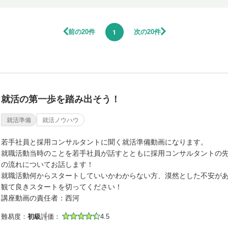
前の20件
次の20件
1
就活の第一歩を踏み出そう！
就活準備
就活ノウハウ
若手社員と採用コンサルタントに聞く就活準備動画になります。
就職活動当時のことを若手社員が話すとともに採用コンサルタントの
の流れについてお話します！
就職活動何からスタートしていいかわからない方、漠然とした不安が
観て良きスタートを切ってください！
講座動画の責任者：西河
難易度：
初級
評価：
4.5