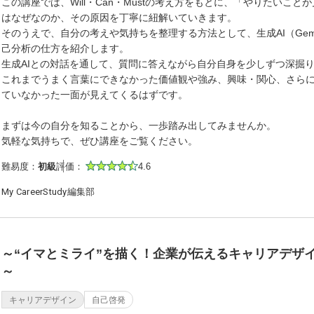
この講座では、Will・Can・Mustの考え方をもとに、「やりたいこと
はなぜなのか、その原因を丁寧に紐解いていきます。
そのうえで、自分の考えや気持ちを整理する方法として、生成AI（Gem
己分析の仕方を紹介します。
生成AIとの対話を通して、質問に答えながら自分自身を少しずつ深掘
これまでうまく言葉にできなかった価値観や強み、興味・関心、さら
ていなかった一面が見えてくるはずです。
まずは今の自分を知ることから、一歩踏み出してみませんか。
気軽な気持ちで、ぜひ講座をご覧ください。
難易度：
初級
評価：
4.6
My CareerStudy編集部
～“イマとミライ”を描く！企業が伝えるキャリアデザ
～
キャリアデザイン
自己啓発