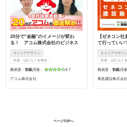
20分で"金融"のイメージが変わ
【ゼネコン社
る！ アコム株式会社のビジネス
て行っていい
職）
キャリアデザイン
キャリアデザイ
社会・はたらくを知る
社会・はたらく
難易度：
初級
評価：
4.7
難易度：
初級
評価
アコム株式会社
東急建設株式会
ページTOPへ