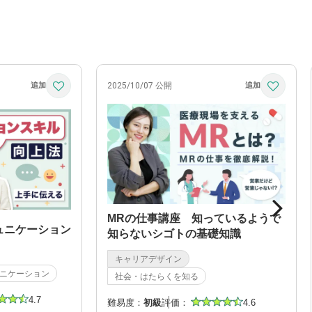
2025/10/07 公開
MRの仕事講座 知っているようで
ュニケーション
知らないシゴトの基礎知識
キャリアデザイン
ニケーション
社会・はたらくを知る
4.7
難易度：
初級
評価：
4.6