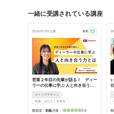
一緒に受講されている講座
2026/07/03 公開
2
営業２年目の先輩が語る！ ディー
ラーの仕事に学ぶ 人と向き合う力
とは
キャリアデザイン
社会・はたらくを知る
難易度：
初級
評価：
4.8
難