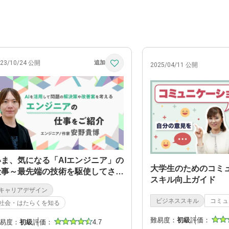
023/10/24 公開
2025/04/11 公開
いま、気になる「AIエンジニア」の
大学生のためのコミ
仕事～最先端の技術を駆使してさま
スキル向上ガイド
ざまな課題を解決～
キャリアデザイン
ビジネススキル
コミュ
社会・はたらくを知る
難易度：
初級
評価：
易度：
初級
評価：
4.7