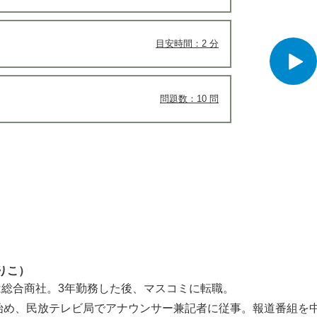
目安時間：2 分
問題数：10 問
りこ）
総合商社。3年勤務した後、マスコミに転職。
始め、民放テレビ局でアナウンサー兼記者に従事。報道番組を