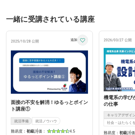
一緒に受講されている講座
2026/03/27 公開
2025/10/28 公開
機電系の学び
面接の不安を解消！ゆるっとポイン
の仕事
ト講座①
キャリアデザイ
就活準備
就活ノウハウ
社会・はたらく
難易度：
初級
評価：
4.5
難易度：
初級
評価