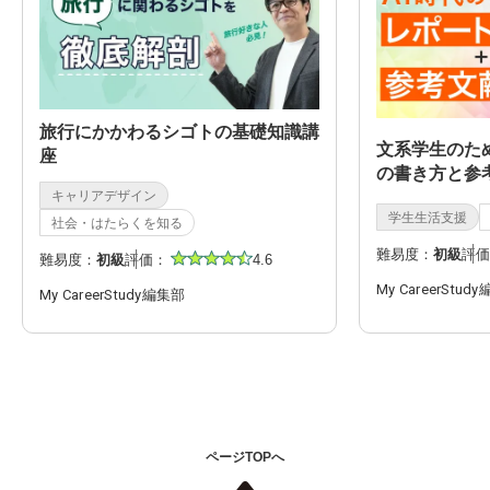
旅行にかかわるシゴトの基礎知識講
文系学生のた
座
の書き方と参
キャリアデザイン
学生生活支援
社会・はたらくを知る
難易度：
初級
評価
難易度：
初級
評価：
4.6
My CareerStud
My CareerStudy編集部
ページTOPへ