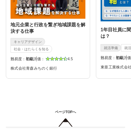
地元企業と行政を繋ぎ地域課題を解
1年目社員に
決する仕事
は？
キャリアデザイン
就活準備
就
社会・はたらくを知る
難易度：
初級
評価
難易度：
初級
評価：
4.5
東亜工業株式会
株式会社青森みちのく銀行
ページTOPへ