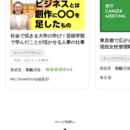
社会で活きる大学の学び！芸術学部
東京都で広が
で学んだことが活かせる人事の仕事
現役女性管理
キャリアデザイン
キャリアデザイ
社会・はたらくを知る
難易度：
初級
評価
難易度：
初級
評価：
4.6
東京都
My CareerStudy編集部
ページTOPへ