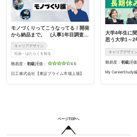
モノづくりってこうなってる！開発
大学4年生に
から納品まで。 (人事1年目調査シ
思う大学1～
リーズ#2)
キャリアデザイン
効活用
キャリアデザイ
社会・はたらくを知る
難易度：
初級
評価
難易度：
初級
評価：
4.6
My CareerStud
日工株式会社【東証プライム市場上場】
ページTOPへ