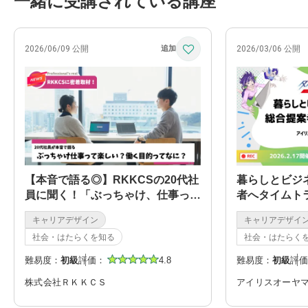
一緒に受講されている講座
2026/06/09 公開
2026/03/06 公開
【本音で語る◎】RKKCSの20代社
暮らしとビジ
員に聞く！「ぶっちゃけ、仕事って
者へタイムト
楽しい？」「働く目的とは？」
キャリアデザイン
キャリアデザイ
社会・はたらくを知る
社会・はたらく
難易度：
初級
評価：
4.8
難易度：
初級
評価
株式会社ＲＫＫＣＳ
アイリスオーヤ