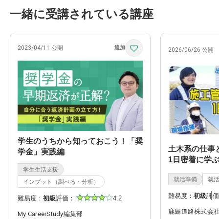
一緒に受講されている講座
2023/04/11 公開
2026/06/26 公開
学生のうちから知っておこう！「奨
土木系の仕事
学金」実践編
1日密着に学
学生生活支援
就活準備
就
インプット（調べる・分析）
難易度：
初級
評価
難易度：
初級
評価：
4.2
鹿島道路株式会
My CareerStudy編集部