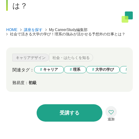
は？
HOME
講座を探す
My CareerStudy編集部
社会で活きる大学の学び！理系の強みが活かせる予想外の仕事とは？
キャリアデザイン
社会・はたらくを知る
関連タグ：
キャリア
理系
大学の学び
仕事
難易度：
初級
受講する