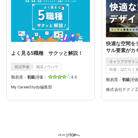
快適な空間を
サル要素がカ
よく見る5職種 サクッと解説！
仕事とは？～
キャリアデザイ
就活準備
就活ノウハウ
社会・はたらく
難易度：
初級
評価：
4.4
難易度：
初級
評価
My CareerStudy編集部
株式会社テクノ
ページTOPへ