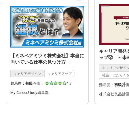
キャリア開発
【ミネベアミツミ株式会社】本当に
ップ② ～未
向いている仕事の見つけ方
～
キャリアデザイ
キャリアデザイン
キャリアアップ
社会・はたらく
難易度：
初級
評価：
4.7
難易度：
初級
評価
My CareerStudy編集部
株式会社良品計