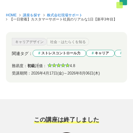
HOME
講座を探す
株式会社現場サポート
【一日密着】カスタマーサポート社員のリアルな1日【新卒3年目】
キャリアデザイン
社会・はたらくを知る
関連タグ：
ストレスコントロール力
キャリア
企業
難易度：
初級
評価：
4.8
受講期間：
2026年4月17日(金)～2026年8月06日(木)
この講座は終了しました