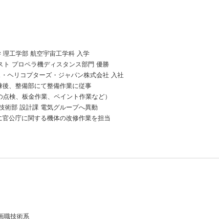
学 理工学部 航空宇宙工学科 入学
ンテスト プロペラ機ディスタンス部門 優勝
バス・ヘリコプターズ・ジャパン株式会社 入社
礎訓練後、整備部にて整備作業に従事
板金作業、ペイント作業など）
属の技術部 設計課 電気グループへ異動
官公庁に関する機体の改修作業を担当
企画職技術系