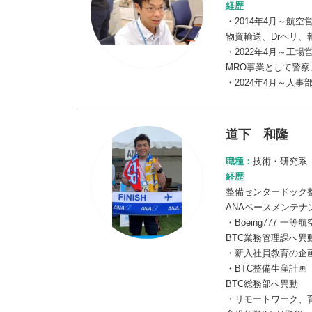
経歴
・2014年4月～航空
物資輸送、Drヘリ
・2022年4月～工場
MRO事業として警
・2024年4月～人
道下 和隆
職種：
技術・研究系
経歴
整備センタードック
ANAベースメンテナ
・Boeing777 一
BTC業務管理課へ異
・新入社員教育の企
・BTC整備生産計画
BTC総務部へ異動
・リモートワーク、育児