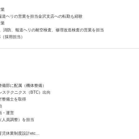
営業
、報道ヘリの営業を担当金沢支店への転勤も経験
営業
察、消防、報道ヘリの耐空検査、修理改造検査の営業を担当
事部（採用担当）
整備部に配属（機体整備）
ンステクニクス（BTC）出向
等航空整備士を取得
動
画・運営
（人員調整）を担当
休業制度設計etc...