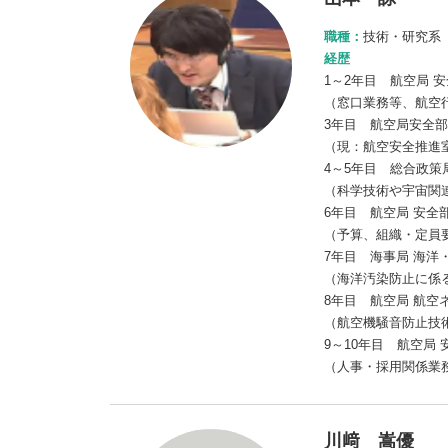
職種：
技術・研究系
経歴
1～2年目 航空局 
（窓口業務等、航空
3年目 航空局安全部
（現：航空安全推進
4～5年目 総合政策
（科学技術や宇宙関
6年目 航空局 安全
（予算、組織・定員
7年目 海事局 海洋
（海洋汚染防止に係る
8年目 航空局 航空
（航空機騒音防止技術
9～10年目 航空局 
（人事・採用関係業
川﨑 嵩優