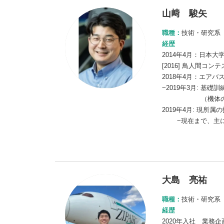
山﨑 駿矢
職種：
技術・研究系
経歴
2014年4月：日本大
[2016] 鳥人間コ
2018年4月：エア
~2019年3月: 基
（機体の点検、
2019年4月: 現所
~現在まで、主に
大島 亮祐
職種：
技術・研究系
経歴
2020年入社 業務