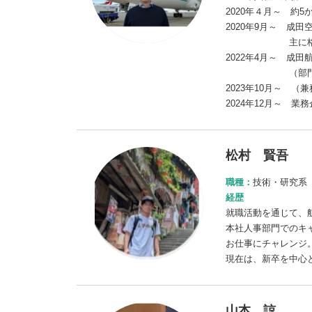
2020年４月～ 約
2020年9月～ 成
主に格納庫で
2022年4月～ 成
（部門別採算、
2023年10月～ 
2024年12月～ 
松村 賢吾
職種：
技術・研究系
経歴
就職活動を通じて、
本社人事部門でのキ
お仕事にチャレンジ
現在は、新卒を中心
山本 諒