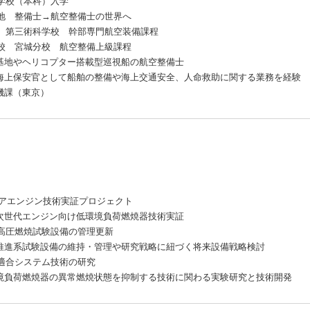
大学校（本科）入学
基地 整備士→航空整備士の世界へ
隊 第三術科学校 幹部専門航空装備課程
学校 宮城分校 航空整備上級課程
地やヘリコプター搭載型巡視船の航空整備士
海上保安官として船舶の整備や海上交通安全、人命救助に関する業務を経験
機課（東京）
年 コアエンジン技術実証プロジェクト
ン向け低環境負荷燃焼器技術実証
温高圧燃焼試験設備の管理更新
設備の維持・管理や研究戦略に紐づく将来設備戦略検討
境適合システム技術の研究
焼器の異常燃焼状態を抑制する技術に関わる実験研究と