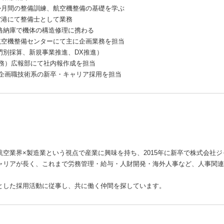
5か月間の整備訓練、航空機整備の基礎を学ぶ
田空港にて整備士として業務
機体の構造修理に携わる
田航空機整備センターにて主に企画業務を担当
新規事業推進、DX推進）
（兼務）広報部にて社内報作成を担当
業務企画職技術系の新卒・キャリア採用を担当
航空業界×製造業という視点で産業に興味を持ち、2015年に新卒で株式会社
ャリアが長く、これまで労務管理・給与・人財開発・海外人事など、人事関連
。
とした採用活動に従事し、共に働く仲間を探しています。