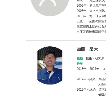
2000年 海上保安
2005年 新潟航空
2006年 海上自衛
2010年 海上保安
以後 全国の航空基
航空整備士以外にも
本庁装備技術部航空
加藤 昂大
職種：
技術・研究系
経歴
2018年～2024
次世代エンジ
2017年～継続 高
大型推進系試験
2025年～継続 環
低環境負荷燃