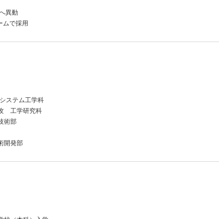
学へ異動
ームで採用
空システム工学科
専攻 工学研究科
産技術部
技術開発部