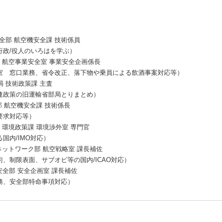
安全部 航空機安全課 技術係員
行政/役人のいろはを学ぶ）
 航空事業安全室 事業安全企画係長
室 窓口業務、省令改正、落下物や乗員による飲酒事案対応等）
局 技術政策課 主査
連政策の旧運輸省部局とりまとめ）
部 航空機安全課 技術係長
要求対応等）
・環境政策課 環境渉外室 専門官
国内/IMO対応）
ネットワーク部 航空戦略室 課長補佐
、制限表面、サブオビ等の国内/ICAO対応）
安全部 安全企画室 課長補佐
務、安全部特命事項対応）