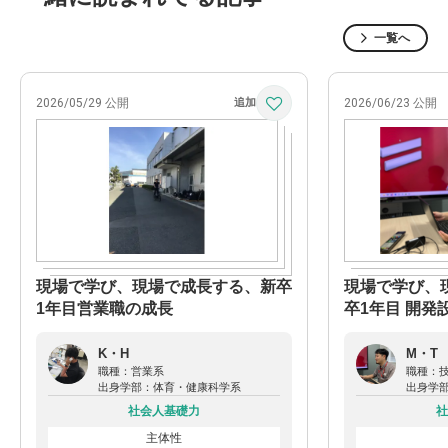
一覧へ
2026/05/29 公開
2026/06/23 公開
現場で学び、現場で成長する、新卒
現場で学び、現
1年目営業職の成長
卒1年目 開
K・H
M・T
職種：
営業系
職種：
出身学部：
体育・健康科学系
出身学
社会人基礎力
社
主体性