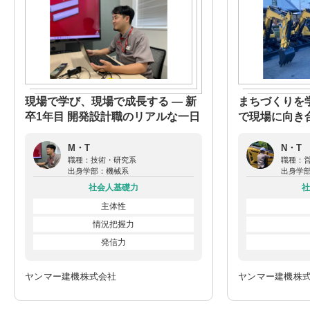
現場で学び、現場で成長する ― 新
まちづくりを
卒1年目 開発設計職のリアルな一日
で現場に向き
M・T
N・T
職種：
技術・研究系
職種：
出身学部：
機械系
出身学
社会人基礎力
社
主体性
情況把握力
発信力
ヤンマー建機株式会社
ヤンマー建機株