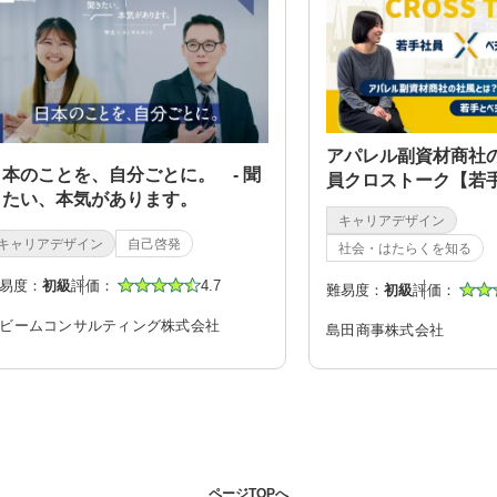
アパレル副資材商社
日本のことを、自分ごとに。 - 聞
員クロストーク【若
きたい、本気があります。
ン社員】
キャリアデザイン
キャリアデザイン
自己啓発
社会・はたらくを知る
易度：
初級
評価：
4.7
難易度：
初級
評価：
ビームコンサルティング株式会社
島田商事株式会社
ページTOPへ