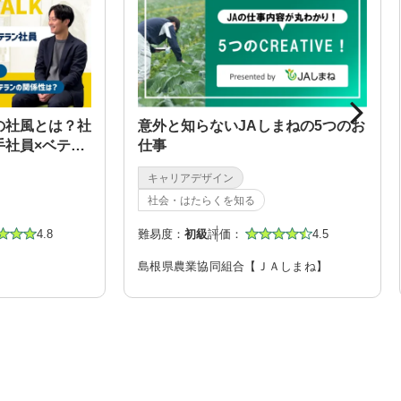
の社風とは？社
意外と知らないJAしまねの5つのお
手社員×ベテラ
仕事
キャリアデザイン
社会・はたらくを知る
4.8
難易度：
初級
評価：
4.5
島根県農業協同組合【ＪＡしまね】