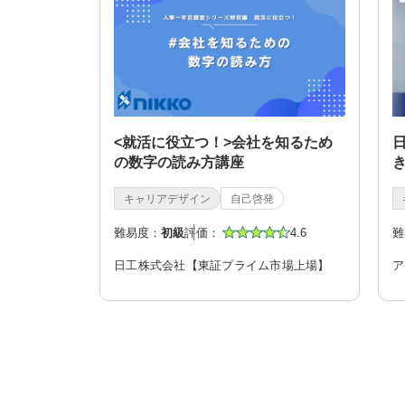
<就活に役立つ！>会社を知るため
の数字の読み方講座
キャリアデザイン
自己啓発
難易度：
初級
評価：
4.6
難
日工株式会社【東証プライム市場上場】
ア