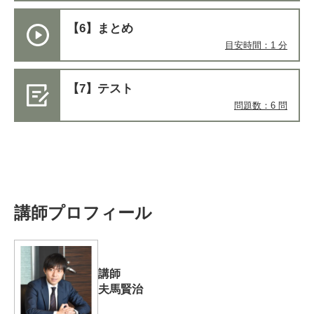
【6】まとめ
目安時間：1 分
【7】テスト
問題数：6 問
講師プロフィール
講師
夫馬賢治