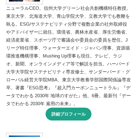
ニューラルCEO。信州大学グリーン社会共創機構特任教授。
東京大学、北海道大学、青山学院大学、立教大学でも教鞭を
執る。ESG/サステナビリティ分野で複数企業の社外取締役
やアドバイザーに就任。環境省、農林水産省、厚生労働省、
経済産業省、スポーツ庁で審議会や委員会の委員を歴任。J
リーグ特任理事、ウォーターエイド・ジャパン理事、資源循
環推進機構理事、Mushing Up理事も現任。テレビ、ラジ
オ、新聞、オンラインメディア等で解説を担当。ハーバード
大学大学院サステナビリティ専攻修士、サンダーバード・グ
ローバル経営大学院MBA、東京大学教養学部国際関係論専攻
卒。著書『ESG思考』『超入門カーボンニュートラル』『デ
ータでわかる 2030年 地球のすがた』他、6冊。最新刊『デー
タでわかる 2030年 雇用の未来』。
詳細プロフィール