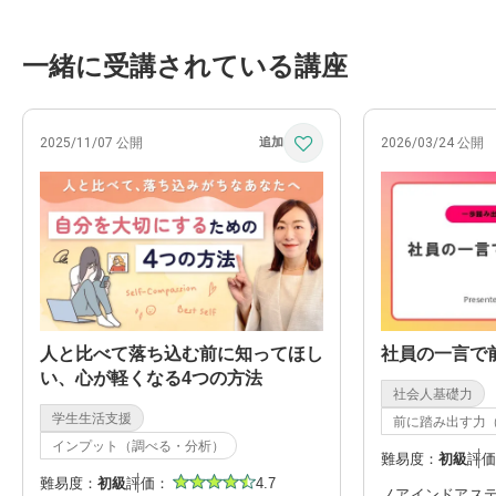
一緒に受講されている講座
2025/11/07 公開
2026/03/24 公開
人と比べて落ち込む前に知ってほし
社員の一言で
い、心が軽くなる4つの方法
社会人基礎力
学生生活支援
前に踏み出す力
インプット（調べる・分析）
難易度：
初級
評価
難易度：
初級
評価：
4.7
ノアインドアステ