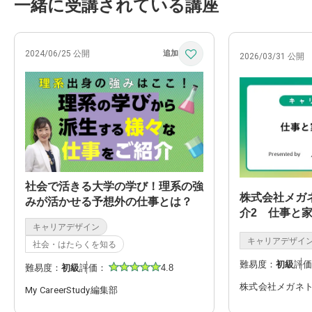
一緒に受講されている講座
2024/06/25 公開
2026/03/31 公開
社会で活きる大学の学び！理系の強
株式会社メガ
みが活かせる予想外の仕事とは？
介2 仕事と
キャリアデザイン
キャリアデザイ
社会・はたらくを知る
難易度：
初級
評価
難易度：
初級
評価：
4.8
株式会社メガネ
My CareerStudy編集部