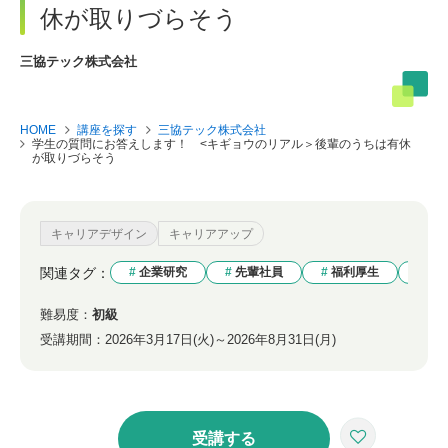
休が取りづらそう
三協テック株式会社
HOME
講座を探す
三協テック株式会社
学生の質問にお答えします！ <キギョウのリアル＞後輩のうちは有休
が取りづらそう
キャリアデザイン
キャリアアップ
関連タグ：
企業研究
先輩社員
福利厚生
実
難易度：
初級
受講期間：
2026年3月17日(火)～2026年8月31日(月)
受講する