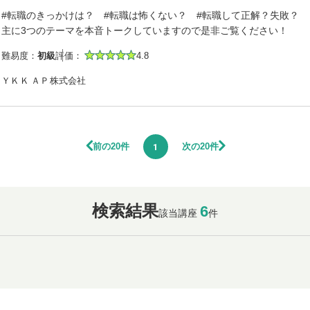
#転職のきっかけは？ #転職は怖くない？ #転職して正解？失敗？
主に3つのテーマを本音トークしていますので是非ご覧ください！
難易度：
初級
評価：
4.8
ＹＫＫ ＡＰ株式会社
前の20件
次の20件
1
検索結果
6
該当講座
件