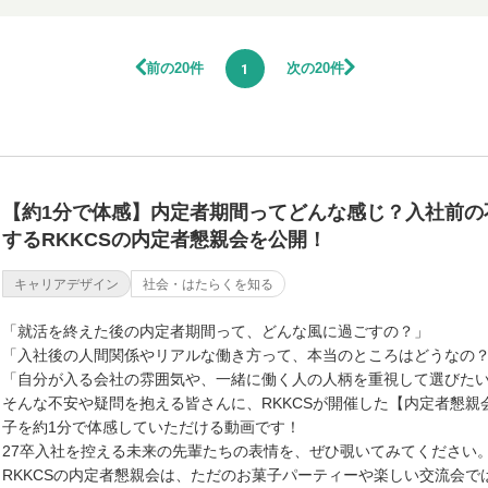
前の20件
次の20件
1
【約1分で体感】内定者期間ってどんな感じ？入社前の
するRKKCSの内定者懇親会を公開！
キャリアデザイン
社会・はたらくを知る
「就活を終えた後の内定者期間って、どんな風に過ごすの？」
「入社後の人間関係やリアルな働き方って、本当のところはどうなの
「自分が入る会社の雰囲気や、一緒に働く人の人柄を重視して選びた
そんな不安や疑問を抱える皆さんに、RKKCSが開催した【内定者懇親
子を約1分で体感していただける動画です！
27卒入社を控える未来の先輩たちの表情を、ぜひ覗いてみてください
RKKCSの内定者懇親会は、ただのお菓子パーティーや楽しい交流会で