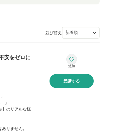
並び替え
不安をゼロに
受講する
？」
い…」
会】のリアルな様
。
はありません。