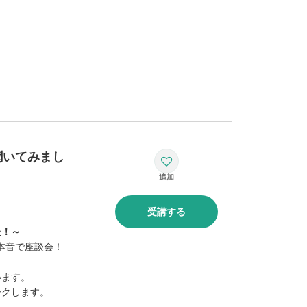
聞いてみまし
受講する
た！～
？本音で座談会！
います。
ークします。