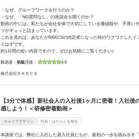
・なぜ、グループワークを行うのか？
・なぜ、「NG質問なし」の座談会を開くのか？
動画の中には、私たちが会社全体で大切にしている価値観や、手厚い
ツがギュッと詰まっています。
これを見れば、あなたがRKKCSの内定者になった時のワクワクしたイ
くはずです。
約1分間の短い内容ですので、ぜひお気軽にご覧ください♪
難易度：
初級
評価：
4.9
株式会社ＲＫＫＣＳ
【3分で体感】新社会人の入社後1ヶ月に密着！入社後
感しよう！＜研修密着動画＞
キャリアデザイン
社会・はたらくを知る
本講座では、弊社に入社した新入社員たちが、最初の一歩を踏み出す