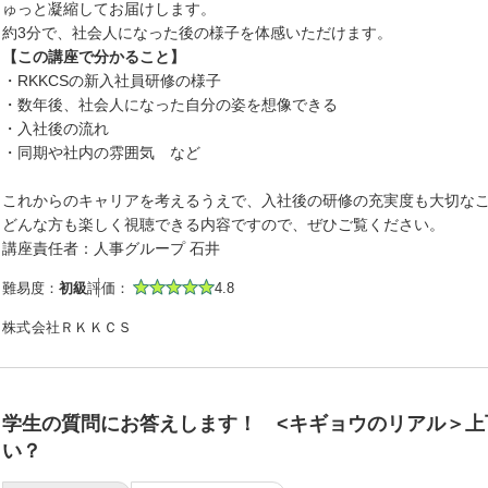
ゅっと凝縮してお届けします。
約3分で、社会人になった後の様子を体感いただけます。
【この講座で分かること】
・RKKCSの新入社員研修の様子
・数年後、社会人になった自分の姿を想像できる
・入社後の流れ
・同期や社内の雰囲気 など
これからのキャリアを考えるうえで、入社後の研修の充実度も大切な
どんな方も楽しく視聴できる内容ですので、ぜひご覧ください。
講座責任者：人事グループ 石井
難易度：
初級
評価：
4.8
株式会社ＲＫＫＣＳ
学生の質問にお答えします！ <キギョウのリアル＞上
い？