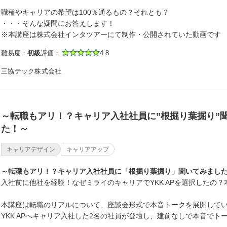
職種やキャリアの希望は100％通るもの？それとも？
・・・そんな疑問にお答えします！
※本講座は株式会社インタツアーにて制作・公開されていた動画です
難易度：
初級
評価：
4.8
三協テック株式会社
～転職もアリ！？キャリア入社社員に”根掘り葉掘り”
た！～
キャリアデザイン
キャリアアップ
～転職もアリ！？キャリア入社社員に「根掘り葉掘り」聞いてみまし
入社前に他社を経験！なぜミライのキャリアでYKK APを選択したの
本講座は転職のリアルについて、座談会形式で本音トークを展開して
YKK APへキャリア入社した2名の社員が登壇し、建前なしで本音でト