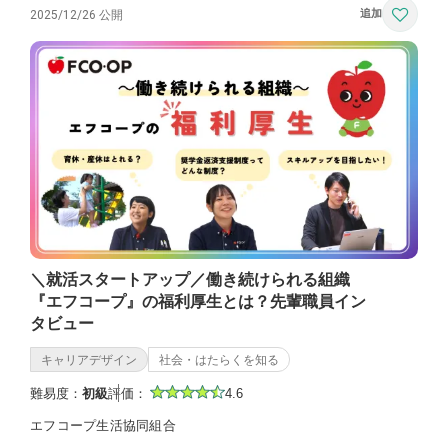
2025/12/26 公開
＼就活スタートアップ／働き続けられる組織
『エフコープ』の福利厚生とは？先輩職員イン
タビュー
キャリアデザイン
社会・はたらくを知る
難易度：
初級
評価：
4.6
エフコープ生活協同組合