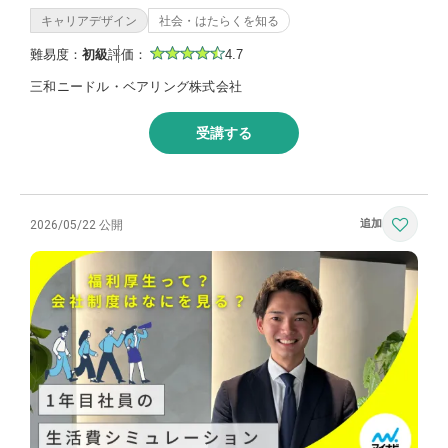
キャリアデザイン
社会・はたらくを知る
難易度：
初級
評価：
4.7
三和ニードル・ベアリング株式会社
受講する
2026/05/22 公開