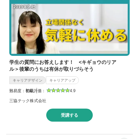
学生の質問にお答えします！ <キギョウのリア
ル＞後輩のうちは有休が取りづらそう
キャリアデザイン
キャリアアップ
難易度：
初級
評価：
4.9
三協テック株式会社
受講する