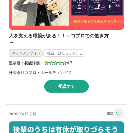
人を支える環境がある！！～コプロでの働き方
～
キャリアデザイン
社会・はたらくを知る
難易度：
初級
評価：
4.7
株式会社コプロ・ホールディングス
受講する
2026/03/17 公開