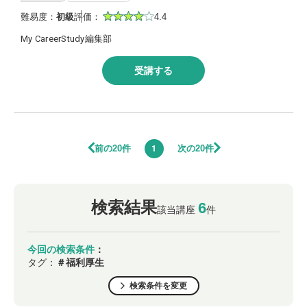
難易度：
初級
評価：
4.4
My CareerStudy編集部
受講する
前の20件
次の20件
1
検索結果
6
該当講座
件
今回の検索条件
：
タグ：
＃福利厚生
検索条件を変更