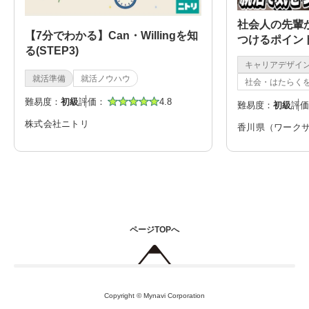
社会人の先輩か
【7分でわかる】Can・Willingを知
つけるポイン
る(STEP3)
キャリアデザイ
就活準備
就活ノウハウ
社会・はたらく
難易度：
初級
評価：
4.8
難易度：
初級
評価
株式会社ニトリ
香川県（ワーク
ページTOPへ
Copyright © Mynavi Corporation