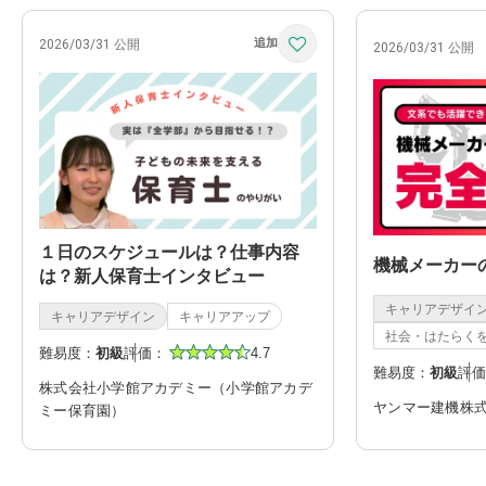
2026/03/31 公開
2026/03/31 公開
１日のスケジュールは？仕事内容
機械メーカー
は？新人保育士インタビュー
キャリアデザイ
キャリアデザイン
キャリアアップ
社会・はたらく
難易度：
初級
評価：
4.7
難易度：
初級
評価
株式会社小学館アカデミー（小学館アカデ
ヤンマー建機株
ミー保育園）