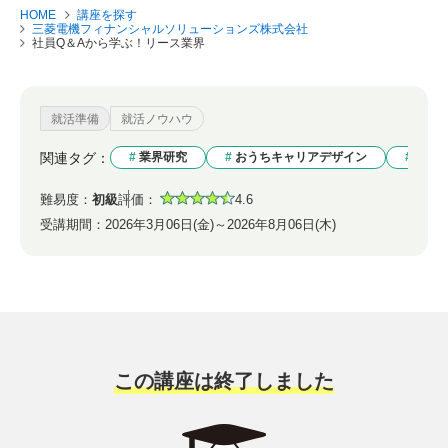
HOME
講座を探す
三菱電機フィナンシャルソリューションズ株式会社
社員Q＆Aから学ぶ！リース業界
就活準備
就活ノウハウ
関連タグ：
業界研究
おうちキャリアデザイン
まず
難易度：
初級
評価：
4.6
受講期間：
2026年3月06日(金)～2026年8月06日(木)
この講座は終了しました