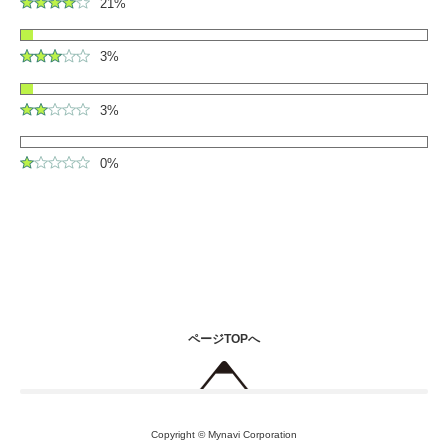
21%
3%
3%
0%
ページTOPへ
Copyright © Mynavi Corporation