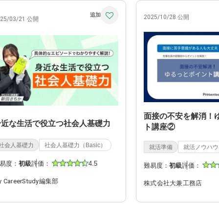
2025/10/28 公開
025/03/21 公開
面接の不安を解消！
身近な生活で役立つ社会人基礎力
ト講座②
社会人基礎力
社会人基礎力（Basic）
就活準備
就活ノウハウ
易度：
初級
評価：
4.5
難易度：
初級
評価：
y CareerStudy編集部
株式会社大兼工務店