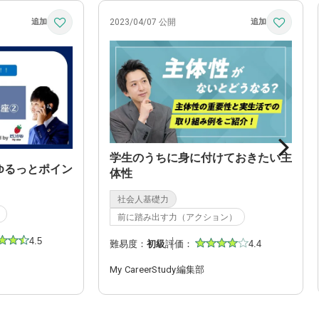
2023/04/07 公開
学生のうちに身に付けておきたい主
ゆるっとポイン
体性
社会人基礎力
前に踏み出す力（アクション）
4.5
難易度：
初級
評価：
4.4
My CareerStudy編集部