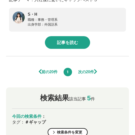
S・H
職種：
事務・管理系
出身学部：
外国語系
記事を読む
前の20件
次の20件
1
検索結果
5
該当記事
件
今回の検索条件
：
タグ：
＃ギャップ
検索条件を変更