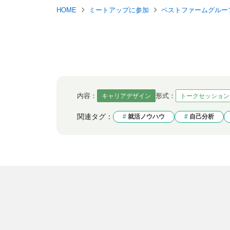
HOME
ミートアップに参加
ベストファームグルー
内容：
形式：
キャリアデザイン
トークセッション
関連タグ：
就活ノウハウ
自己分析