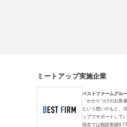
ミートアップ実施企業
ベストファームグル
「かかりつけのお医
という想いのもと、法
ップでサポートして
現在では相談実績9.