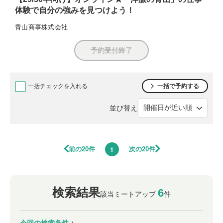
体験で自分の強みを見つけよう！
青山商事株式会社
予約受付終了
一括チェックを入れる
一括で予約する
並び替え
前の20件
次の20件
1
検索結果
6
該当ミートアップ
件
今回の検索条件
：