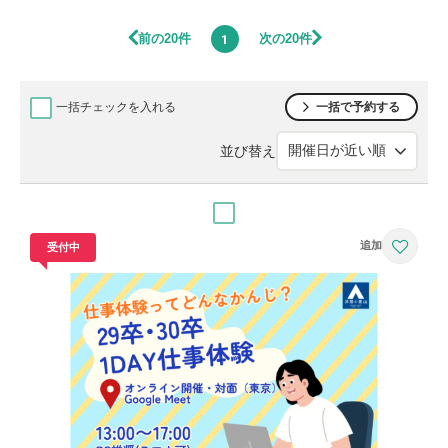
前の20件
次の20件
1
一括チェックを入れる
一括で予約する
並び替え
受付中